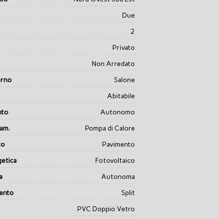
Due
2
Privato
Non Arredato
orno
Salone
Abitabile
nto
Autonomo
dam.
Pompa di Calore
to
Pavimento
getica
Fotovoltaico
a
Autonoma
ento
Split
PVC Doppio Vetro