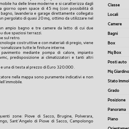
mobile ha delle linee moderne e si caratterizza dagli
Classe
na giorno open space di 45 mq (con possibilità di
, bagno, lavanderia e garage direttamente collegato
Locali
 un pergolato di quasi 20 mq, ottimo da utilizzare nel
Camere
un ampio bagno e tre camere da letto di cui due
u due spaziosi terrazzi.
Bagni
e sul retro.
ecnologie costruttive e con materiali di pregio, viene
Box
ersonalizzare tutte le finiture interne.
a pavimento mediante pompa di calore, impianto
Mq Box
mc, predisposizione ai climatizzatori e tanti altri
Posti auto
 e una di testa al prezzo di Euro 320.000 .
Mq Giardin
puntatore nella mappa sono puramente indicativi e non
Stato Immob
ell'immobile.
Grado
Posizione
Panorama
eguenti zone: Piove di Sacco, Brugine, Polverara,
Piano
ongo, Sant'Angelo di Piove di Sacco, Campolongo
Orientame