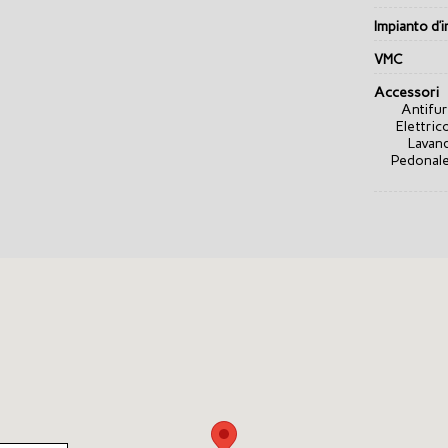
Impianto d’i
VMC
Accessori
Antifur
Elettric
Lavand
Pedonale,