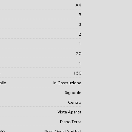
A4
5
3
2
1
20
1
o
150
ile
In Costruzione
Signorile
Centro
Vista Aperta
Piano Terra
nto
Nord Ovest Sud Est