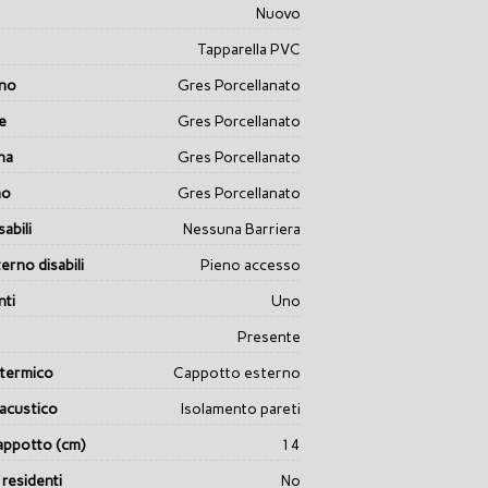
Nuovo
Tapparella PVC
rno
Gres Porcellanato
e
Gres Porcellanato
na
Gres Porcellanato
no
Gres Porcellanato
abili
Nessuna Barriera
erno disabili
Pieno accesso
ti
Uno
Presente
 termico
Cappotto esterno
acustico
Isolamento pareti
appotto (cm)
14
 residenti
No